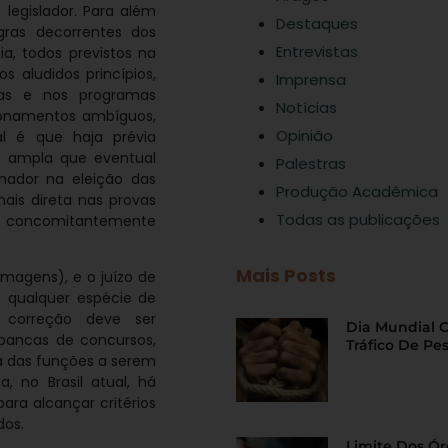
legislador. Para além
Destaques
gras decorrentes dos
Entrevistas
ia, todos previstos na
s aludidos princípios,
Imprensa
ias e nos programas
Notícias
tionamentos ambíguos,
Opinião
l é que haja prévia
ão ampla que eventual
Palestras
inador na eleição das
Produção Acadêmica
mais direta nas provas
Todas as publicações
as concomitantemente
Mais Posts
lmagens), e o juízo de
 qualquer espécie de
a correção deve ser
Dia Mundial 
 bancas de concursos,
Tráfico De Pe
 das funções a serem
, no Brasil atual, há
ra alcançar critérios
dos.
Limite Dos Ó