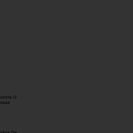
Contra O
ssoas
rgãos De