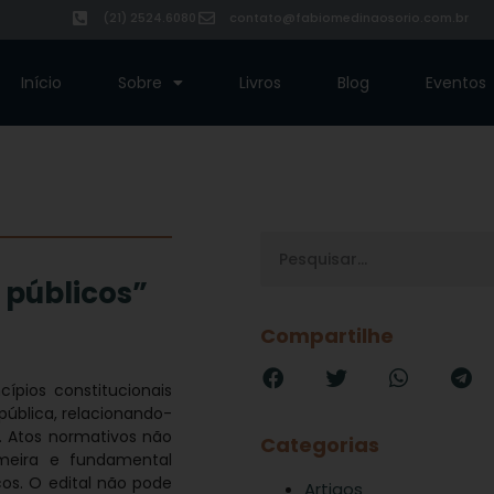
(21) 2524.6080
contato@fabiomedinaosorio.com.br
Início
Sobre
Livros
Blog
Eventos
 públicos”
Compartilhe
ípios constitucionais
ública, relacionando-
. Atos normativos não
Categorias
imeira e fundamental
os. O edital não pode
Artigos