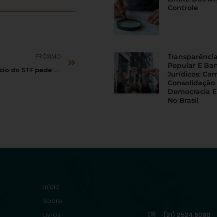
Controle
PRÓXIMO
Transparência
Popular E Ba
Presidente em exercício do STF pede manifestação do Congresso Nacional sobre distribuição do FPE
Jurídicos: Ca
Consolidação
Democracia E
No Brasil
Início
Sobre
Livros
(21) 2524.6080