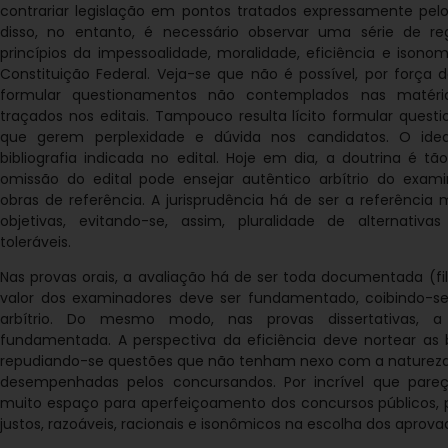
contrariar legislação em pontos tratados expressamente pelo 
disso, no entanto, é necessário observar uma série de re
princípios da impessoalidade, moralidade, eficiência e isonom
Constituição Federal. Veja-se que não é possível, por força do
formular questionamentos não contemplados nas matér
traçados nos editais. Tampouco resulta lícito formular ques
que gerem perplexidade e dúvida nos candidatos. O idea
bibliografia indicada no edital. Hoje em dia, a doutrina é t
omissão do edital pode ensejar autêntico arbítrio do exam
obras de referência. A jurisprudência há de ser a referência 
objetivas, evitando-se, assim, pluralidade de alternativ
toleráveis.
Nas provas orais, a avaliação há de ser toda documentada (fi
valor dos examinadores deve ser fundamentado, coibindo-se
arbítrio. Do mesmo modo, nas provas dissertativas, 
fundamentada. A perspectiva da eficiência deve nortear as
repudiando-se questões que não tenham nexo com a natureza
desempenhadas pelos concursandos. Por incrível que pareça
muito espaço para aperfeiçoamento dos concursos públicos, pa
justos, razoáveis, racionais e isonômicos na escolha dos aprova