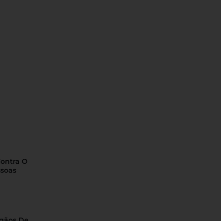
Contra O
ssoas
rgãos De