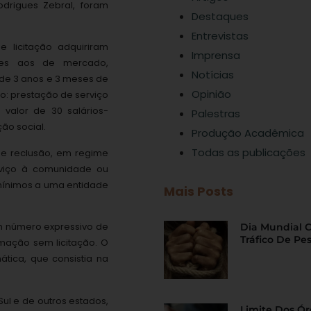
odrigues Zebral, foram
Destaques
Entrevistas
 licitação adquiriram
Imprensa
ores aos de mercado,
Notícias
 de 3 anos e 3 meses de
Opinião
ito: prestação de serviço
valor de 30 salários-
Palestras
ão social.
Produção Acadêmica
Todas as publicações
de reclusão, em regime
erviço à comunidade ou
 mínimos a uma entidade
Mais Posts
um número expressivo de
Dia Mundial 
Tráfico De Pe
rmação sem licitação. O
tica, que consistia na
Sul e de outros estados,
Limite Dos Ó