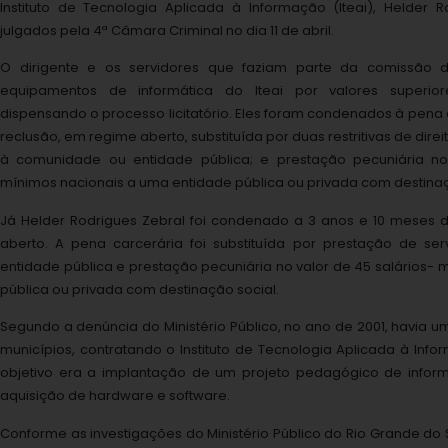
Instituto de Tecnologia Aplicada à Informação (Iteai), Helder R
julgados pela 4ª Câmara Criminal no dia 11 de abril.
O dirigente e os servidores que faziam parte da comissão de
equipamentos de informática do Iteai por valores superi
dispensando o processo licitatório. Eles foram condenados à pena
reclusão, em regime aberto, substituída por duas restritivas de dire
à comunidade ou entidade pública; e prestação pecuniária no 
mínimos nacionais a uma entidade pública ou privada com destinaç
Já Helder Rodrigues Zebral foi condenado a 3 anos e 10 meses 
aberto. A pena carcerária foi substituída por prestação de s
entidade pública e prestação pecuniária no valor de 45 salários-
pública ou privada com destinação social.
Segundo a denúncia do Ministério Público, no ano de 2001, havia 
municípios, contratando o Instituto de Tecnologia Aplicada à Info
objetivo era a implantação de um projeto pedagógico de informá
aquisição de hardware e software.
Conforme as investigações do Ministério Público do Rio Grande do 