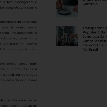
om o Iteai alcançaram a
Controle
pios contrataram com o
s servidores da comissão
 Lorenzi, acertaram a
Transparência
Popular E Ba
oras, 170 softwares, a
Jurídicos: Ca
educativa, laboratórios
Consolidação
 O instituto ficou com a
Democracia E
 O valor do contrato foi
No Brasil
 era credenciado, nem
s da Educação, Ciência e
ia se utilizar de artigos
 não é considerado como
 fato de não haver prova
ificada como desvio de