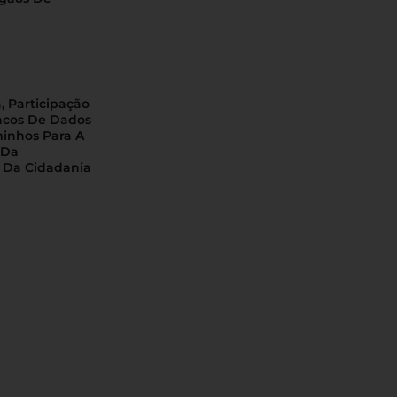
, Participação
ncos De Dados
minhos Para A
 Da
 Da Cidadania