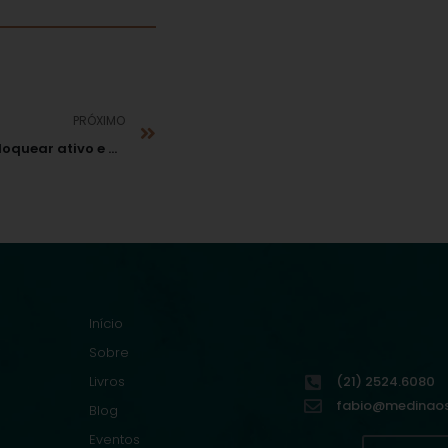
PRÓXIMO
Fazenda não pode bloquear ativo e parcelar débito
Início
Sobre
Livros
(21) 2524.6080
fabio@medinaoso
Blog
Eventos