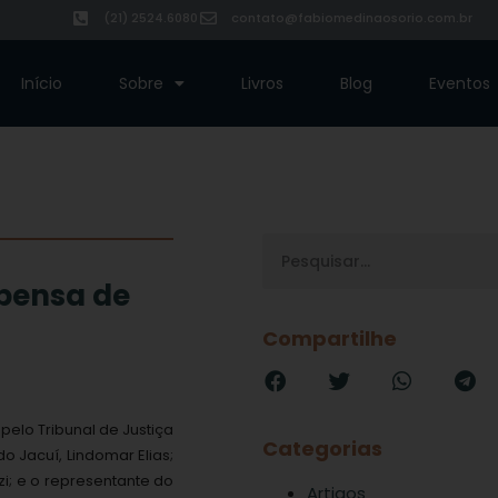
(21) 2524.6080
contato@fabiomedinaosorio.com.br
Início
Sobre
Livros
Blog
Eventos
pensa de
Compartilhe
pelo Tribunal de Justiça
Categorias
o Jacuí, Lindomar Elias;
i; e o representante do
Artigos