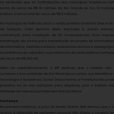
foi verificado que as contratações dos municípios brasileiros c
soma de cerca de R$ 18 milhões. No Rio Grande do Sul, 12 municí
Instituto a soma total de cerca de R$ 6 milhões.
No município de Salto do Jacuí, o então prefeito Lindomar Elias e o
de licitação, João Aparício Mello Machado e Joarez Antonio
contratação para instalação de 50 computadores, cinco impress
ministração de cursos para implantação do projeto de informática 
de informática, biblioteca básica, assessorias técnica e pedagógica.
incumbência de capacitar os professores da rede pública municipal.
de cerca de R$ 250 mil.
Além do superfaturamento, o MP verificou que o instituto não
constava como entidade de fins filantrópicos juntos aos Ministério
Tecnologia e Assistência Social. Dessa forma, a Prefeitura não poder
previstos na Lei das Licitações para dispensa, pois o Instituto
entidade de natureza privada sem fins lucrativos.
Sentença
Na primeira instância, a juíza de Direito Greice Witt afirmou que o
quanto à obtenção de vantagem pessoal não afasta a conduta tip