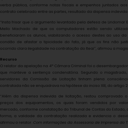
verba pública, conforme notas fiscais e empenhos juntados ao
contrato celebrado entre as partes, resultado da dispensa indevida 
‘‘Insta frisar que o argumento levantado pela defesa de Lindomar 
Mello Machado de que os computadores estão sendo utilizad
beneficiaram os alunos, viabilizando o acesso destes ao uso da 
condão de afastar a tipicidade do fato, já que os fins não just
ocorrido clara ilegalidade na contratação do Iteai’’, afirmou a magi
Recurso
O relator da apelação na 4ª Câmara Criminal foi o desembargador
que manteve a sentença condenatória. Segundo o magistrado, 
servidores da Comissão de Licitação tinham plena consciên
contratada não se enquadrava na hipótese do inciso XIII, do artigo 24
‘‘Além da dispensa indevida de licitação, restou comprovado 
preços dos equipamentos, os quais foram vendidos por valo
mercado, conforme constatação do Tribunal de Contas do Estado, 
forma, a validade da contratação realizada e evidencia o desvio
afirmou o relator.
Com informações da Assessoria de Imprensa do T