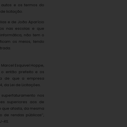
s autos e os termos do
de licitação.
Elias e de João Aparício
os nas escolas e que
informática, não tem o
ificam os meios, tendo
strada.
 Marcel Esquivel Hoppe,
o então prefeito e os
cia de que a empresa
, da Lei de Licitações.
o superfaturamento nos
res superiores aos de
o que afasta, da mesma
 de rendas públicas’’,
J-RS.