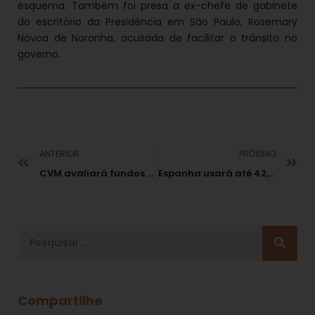
esquema. Também foi presa a ex-chefe de gabinete
do escritório da Presidência em São Paulo, Rosemary
Nóvoa de Noronha, acusada de facilitar o trânsito no
governo.
ANTERIOR
PRÓXIMO
CVM avaliará fundos com lastro em índices de mercado
Espanha usará até 42,5 bilhões de euros de fundos da UE para bancos
Compartilhe