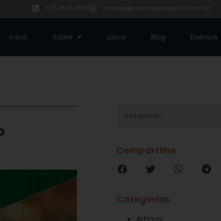
(21) 2524.6080
contato@fabiomedinaosorio.com.br
Início
Sobre
Livros
Blog
Eventos
o
Compartilhe
Categorias
Artigos