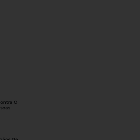
Contra O
ssoas
rgãos De