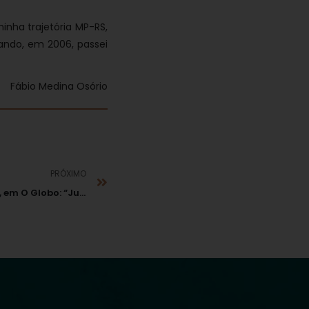
inha trajetória MP-RS,
ando, em 2006, passei
Fábio Medina Osório
PRÓXIMO
Fábio Medina Osório, em O Globo: “Jurisprudência e insegurança jurídica”