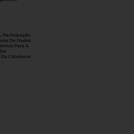
, Participação
ncos De Dados
minhos Para A
 Da
 Da Cidadania