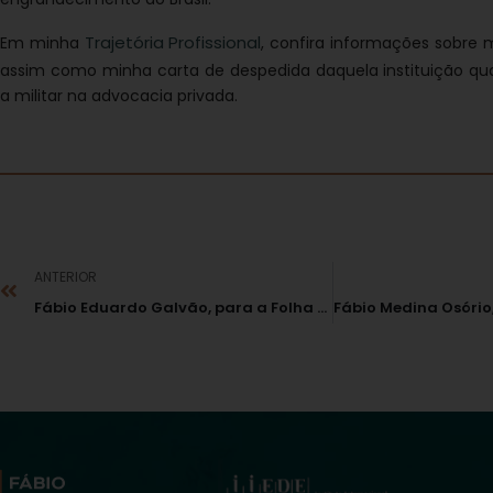
Trajetória Profissional
Em minha
, confira informações sobre m
assim como minha carta de despedida daquela instituição qu
a militar na advocacia privada.
ANTERIOR
Fábio Eduardo Galvão, para a Folha de S. Paulo: A Lei Anticorrupção deve se aplicar a partidos? NÃO